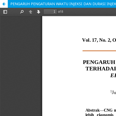
PENGARUH PENGATURAN WAKTU INJEKSI DAN DURASI INJEK